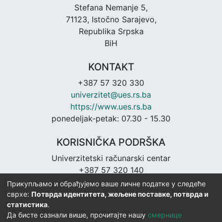
Stefana Nemanje 5,
71123, Istočno Sarajevo,
Republika Srpska
BiH
KONTAKT
+387 57 320 330
univerzitet@ues.rs.ba
https://www.ues.rs.ba
ponedeljak-petak: 07.30 - 15.30
KORISNIČKA PODRŠKA
Univerzitetski računarski centar
+387 57 320 140
urc@ues.rs.ba
Прикупљамо и обрађујемо ваше личне податке у следеће
https://urc.ues.rs.ba
сврхе:
Потврда идентитета, жељене поставке, потврда и
статистика
.
Да бисте сазнали више, прочитајте нашу
смернице