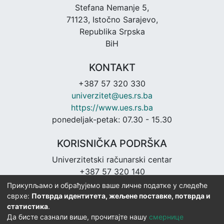
Stefana Nemanje 5,
71123, Istočno Sarajevo,
Republika Srpska
BiH
KONTAKT
+387 57 320 330
univerzitet@ues.rs.ba
https://www.ues.rs.ba
ponedeljak-petak: 07.30 - 15.30
KORISNIČKA PODRŠKA
Univerzitetski računarski centar
+387 57 320 140
urc@ues.rs.ba
Прикупљамо и обрађујемо ваше личне податке у следеће
https://urc.ues.rs.ba
сврхе:
Потврда идентитета, жељене поставке, потврда и
статистика
.
Да бисте сазнали више, прочитајте нашу
смернице