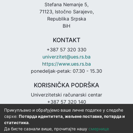
Stefana Nemanje 5,
71123, Istočno Sarajevo,
Republika Srpska
BiH
KONTAKT
+387 57 320 330
univerzitet@ues.rs.ba
https://www.ues.rs.ba
ponedeljak-petak: 07.30 - 15.30
KORISNIČKA PODRŠKA
Univerzitetski računarski centar
+387 57 320 140
urc@ues.rs.ba
Прикупљамо и обрађујемо ваше личне податке у следеће
https://urc.ues.rs.ba
сврхе:
Потврда идентитета, жељене поставке, потврда и
статистика
.
Да бисте сазнали више, прочитајте нашу
смернице