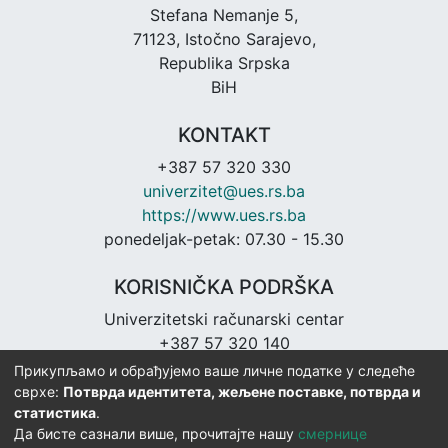
Stefana Nemanje 5,
71123, Istočno Sarajevo,
Republika Srpska
BiH
KONTAKT
+387 57 320 330
univerzitet@ues.rs.ba
https://www.ues.rs.ba
ponedeljak-petak: 07.30 - 15.30
KORISNIČKA PODRŠKA
Univerzitetski računarski centar
+387 57 320 140
urc@ues.rs.ba
Прикупљамо и обрађујемо ваше личне податке у следеће
https://urc.ues.rs.ba
сврхе:
Потврда идентитета, жељене поставке, потврда и
статистика
.
Да бисте сазнали више, прочитајте нашу
смернице