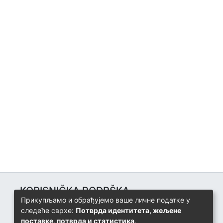
KORISNIČKA PODRŠKA
Прикупљамо и обрађујемо ваше личне податке у
Univerzitetski računarski centar
следеће сврхе:
Потврда идентитета, жељене
+387 57 320 140
поставке, потврда и статистика
.