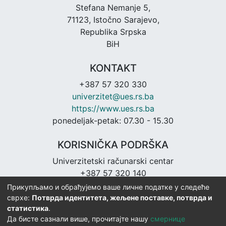
Stefana Nemanje 5,
71123, Istočno Sarajevo,
Republika Srpska
BiH
KONTAKT
+387 57 320 330
univerzitet@ues.rs.ba
https://www.ues.rs.ba
ponedeljak-petak: 07.30 - 15.30
KORISNIČKA PODRŠKA
Univerzitetski računarski centar
+387 57 320 140
urc@ues.rs.ba
Прикупљамо и обрађујемо ваше личне податке у следеће
https://urc.ues.rs.ba
сврхе:
Потврда идентитета, жељене поставке, потврда и
статистика
.
Да бисте сазнали више, прочитајте нашу
смернице