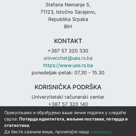
Stefana Nemanje 5,
71123, Istočno Sarajevo,
Republika Srpska
BiH
KONTAKT
+387 57 320 330
univerzitet@ues.rs.ba
https://www.ues.rs.ba
ponedeljak-petak: 07.30 - 15.30
KORISNIČKA PODRŠKA
Univerzitetski računarski centar
+387 57 320 140
urc@ues.rs.ba
Прикупљамо и обрађујемо ваше личне податке у следеће
https://urc.ues.rs.ba
сврхе:
Потврда идентитета, жељене поставке, потврда и
статистика
.
Да бисте сазнали више, прочитајте нашу
смернице