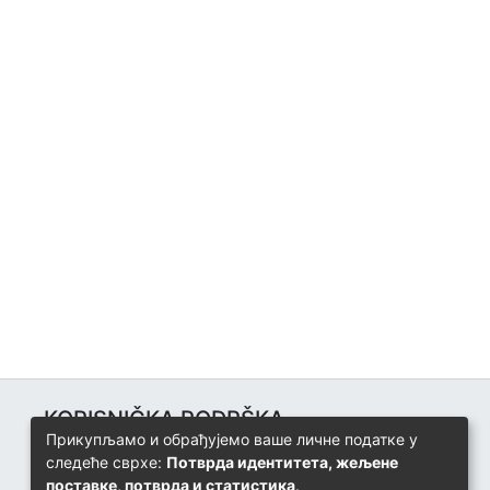
KORISNIČKA PODRŠKA
Прикупљамо и обрађујемо ваше личне податке у
Univerzitetski računarski centar
следеће сврхе:
Потврда идентитета, жељене
+387 57 320 140
поставке, потврда и статистика
.