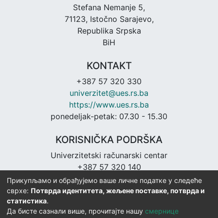
Stefana Nemanje 5,
71123, Istočno Sarajevo,
Republika Srpska
BiH
KONTAKT
+387 57 320 330
univerzitet@ues.rs.ba
https://www.ues.rs.ba
ponedeljak-petak: 07.30 - 15.30
KORISNIČKA PODRŠKA
Univerzitetski računarski centar
+387 57 320 140
urc@ues.rs.ba
Прикупљамо и обрађујемо ваше личне податке у следеће
https://urc.ues.rs.ba
сврхе:
Потврда идентитета, жељене поставке, потврда и
статистика
.
Да бисте сазнали више, прочитајте нашу
смернице