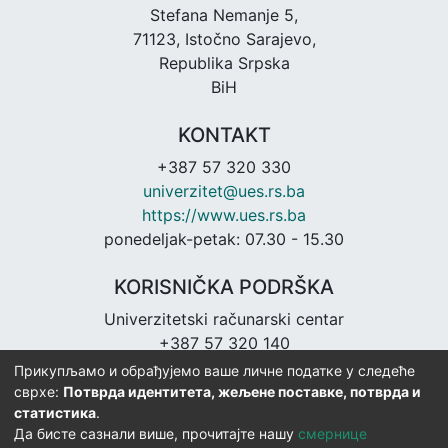
Stefana Nemanje 5,
71123, Istočno Sarajevo,
Republika Srpska
BiH
KONTAKT
+387 57 320 330
univerzitet@ues.rs.ba
https://www.ues.rs.ba
ponedeljak-petak: 07.30 - 15.30
KORISNIČKA PODRŠKA
Univerzitetski računarski centar
+387 57 320 140
urc@ues.rs.ba
Прикупљамо и обрађујемо ваше личне податке у следеће
https://urc.ues.rs.ba
сврхе:
Потврда идентитета, жељене поставке, потврда и
статистика
.
Да бисте сазнали више, прочитајте нашу
смернице