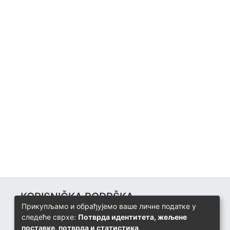
KORISNIČKA PODRŠKA
Прикупљамо и обрађујемо ваше личне податке у
Univerzitetski računarski centar
следеће сврхе:
Потврда идентитета, жељене
+387 57 320 140
поставке, потврда и статистика
.