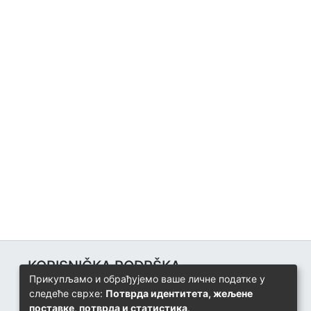
KORISNIČKA PODRŠKA
Прикупљамо и обрађујемо ваше личне податке у
Univerzitetski računarski centar
следеће сврхе:
Потврда идентитета, жељене
+387 57 320 140
поставке, потврда и статистика
.