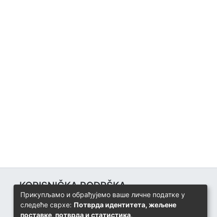
KORISNIČKA PODRŠKA
Прикупљамо и обрађујемо ваше личне податке у
Univerzitetski računarski centar
следеће сврхе:
Потврда идентитета, жељене
+387 57 320 140
поставке, потврда и статистика
.