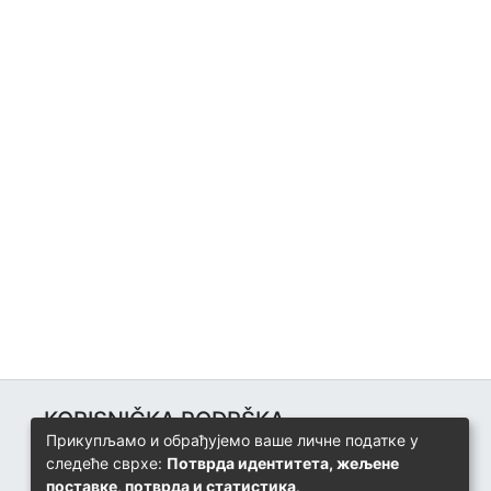
KORISNIČKA PODRŠKA
Прикупљамо и обрађујемо ваше личне податке у
Univerzitetski računarski centar
следеће сврхе:
Потврда идентитета, жељене
+387 57 320 140
поставке, потврда и статистика
.