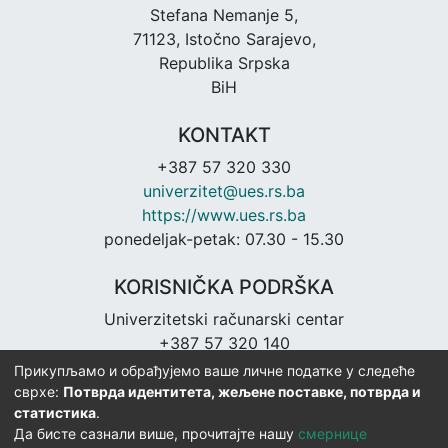
Stefana Nemanje 5,
71123, Istočno Sarajevo,
Republika Srpska
BiH
KONTAKT
+387 57 320 330
univerzitet@ues.rs.ba
https://www.ues.rs.ba
ponedeljak-petak: 07.30 - 15.30
KORISNIČKA PODRŠKA
Univerzitetski računarski centar
+387 57 320 140
urc@ues.rs.ba
Прикупљамо и обрађујемо ваше личне податке у следеће
https://urc.ues.rs.ba
сврхе:
Потврда идентитета, жељене поставке, потврда и
статистика
.
Да бисте сазнали више, прочитајте нашу
смернице