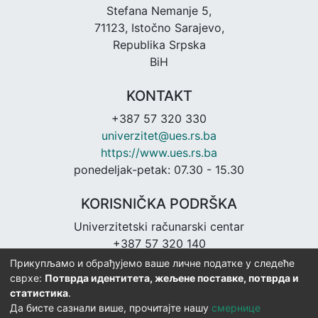
Stefana Nemanje 5,
71123, Istočno Sarajevo,
Republika Srpska
BiH
KONTAKT
+387 57 320 330
univerzitet@ues.rs.ba
https://www.ues.rs.ba
ponedeljak-petak: 07.30 - 15.30
KORISNIČKA PODRŠKA
Univerzitetski računarski centar
+387 57 320 140
urc@ues.rs.ba
Прикупљамо и обрађујемо ваше личне податке у следеће
https://urc.ues.rs.ba
сврхе:
Потврда идентитета, жељене поставке, потврда и
статистика
.
Да бисте сазнали више, прочитајте нашу
смернице