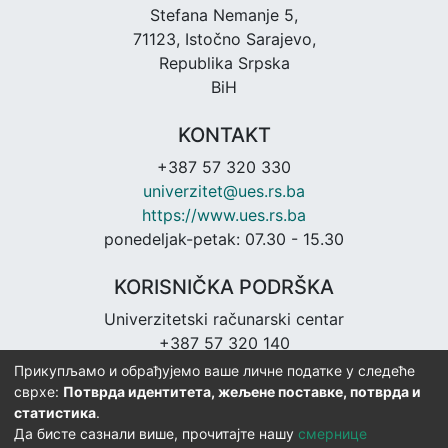
Stefana Nemanje 5,
71123, Istočno Sarajevo,
Republika Srpska
BiH
KONTAKT
+387 57 320 330
univerzitet@ues.rs.ba
https://www.ues.rs.ba
ponedeljak-petak: 07.30 - 15.30
KORISNIČKA PODRŠKA
Univerzitetski računarski centar
+387 57 320 140
urc@ues.rs.ba
Прикупљамо и обрађујемо ваше личне податке у следеће
https://urc.ues.rs.ba
сврхе:
Потврда идентитета, жељене поставке, потврда и
статистика
.
Да бисте сазнали више, прочитајте нашу
смернице