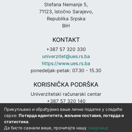
Stefana Nemanje 5,
71123, Istočno Sarajevo,
Republika Srpska
BiH
KONTAKT
+387 57 320 330
univerzitet@ues.rs.ba
https://www.ues.rs.ba
ponedeljak-petak: 07.30 - 15.30
KORISNIČKA PODRŠKA
Univerzitetski računarski centar
+387 57 320 140
urc@ues.rs.ba
Прикупљамо и обрађујемо ваше личне податке у следеће
https://urc.ues.rs.ba
сврхе:
Потврда идентитета, жељене поставке, потврда и
статистика
.
Да бисте сазнали више, прочитајте нашу
смернице