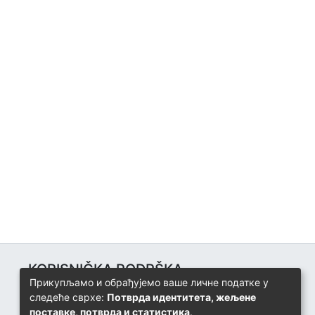
KORISNIČKA PODRŠKA
Прикупљамо и обрађујемо ваше личне податке у
Univerzitetski računarski centar
следеће сврхе:
Потврда идентитета, жељене
+387 57 320 140
поставке, потврда и статистика
.