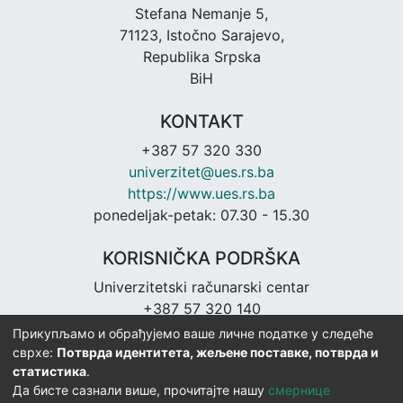
Stefana Nemanje 5,
71123, Istočno Sarajevo,
Republika Srpska
BiH
KONTAKT
+387 57 320 330
univerzitet@ues.rs.ba
https://www.ues.rs.ba
ponedeljak-petak: 07.30 - 15.30
KORISNIČKA PODRŠKA
Univerzitetski računarski centar
+387 57 320 140
urc@ues.rs.ba
Прикупљамо и обрађујемо ваше личне податке у следеће
https://urc.ues.rs.ba
сврхе:
Потврда идентитета, жељене поставке, потврда и
статистика
.
Да бисте сазнали више, прочитајте нашу
смернице