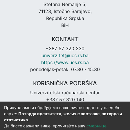
Stefana Nemanje 5,
71123, Istočno Sarajevo,
Republika Srpska
BiH
KONTAKT
+387 57 320 330
univerzitet@ues.rs.ba
https://www.ues.rs.ba
ponedeljak-petak: 07.30 - 15.30
KORISNIČKA PODRŠKA
Univerzitetski računarski centar
+387 57 320 140
urc@ues.rs.ba
Прикупљамо и обрађујемо ваше личне податке у следеће
https://urc.ues.rs.ba
сврхе:
Потврда идентитета, жељене поставке, потврда и
статистика
.
Да бисте сазнали више, прочитајте нашу
смернице