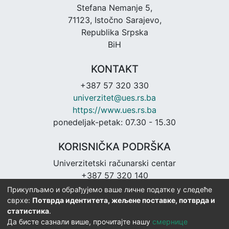
Stefana Nemanje 5,
71123, Istočno Sarajevo,
Republika Srpska
BiH
KONTAKT
+387 57 320 330
univerzitet@ues.rs.ba
https://www.ues.rs.ba
ponedeljak-petak: 07.30 - 15.30
KORISNIČKA PODRŠKA
Univerzitetski računarski centar
+387 57 320 140
urc@ues.rs.ba
Прикупљамо и обрађујемо ваше личне податке у следеће
https://urc.ues.rs.ba
сврхе:
Потврда идентитета, жељене поставке, потврда и
статистика
.
Да бисте сазнали више, прочитајте нашу
смернице