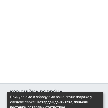
KORISNIČKA PODRŠKA
Прикупљамо и обрађујемо ваше личне податке у
Univerzitetski računarski centar
следеће сврхе:
Потврда идентитета, жељене
+387 57 320 140
поставке, потврда и статистика
.