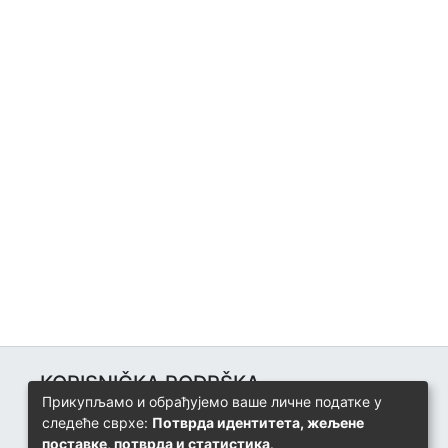
KORISNIČKA PODRŠKA
Прикупљамо и обрађујемо ваше личне податке у
Univerzitetski računarski centar
следеће сврхе:
Потврда идентитета, жељене
+387 57 320 140
поставке, потврда и статистика
.