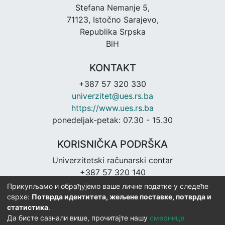
Stefana Nemanje 5,
71123, Istočno Sarajevo,
Republika Srpska
BiH
KONTAKT
+387 57 320 330
univerzitet@ues.rs.ba
https://www.ues.rs.ba
ponedeljak-petak: 07.30 - 15.30
KORISNIČKA PODRŠKA
Univerzitetski računarski centar
+387 57 320 140
urc@ues.rs.ba
Прикупљамо и обрађујемо ваше личне податке у следеће
https://urc.ues.rs.ba
сврхе:
Потврда идентитета, жељене поставке, потврда и
статистика
.
Да бисте сазнали више, прочитајте нашу
смернице