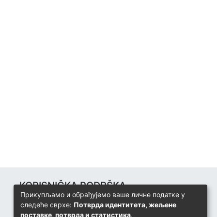
KORISNIČKA PODRŠKA
Прикупљамо и обрађујемо ваше личне податке у
Univerzitetski računarski centar
следеће сврхе:
Потврда идентитета, жељене
+387 57 320 140
поставке, потврда и статистика
.