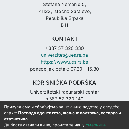
Stefana Nemanje 5,
71123, Istočno Sarajevo,
Republika Srpska
BiH
KONTAKT
+387 57 320 330
univerzitet@ues.rs.ba
https://www.ues.rs.ba
ponedeljak-petak: 07.30 - 15.30
KORISNIČKA PODRŠKA
Univerzitetski računarski centar
+387 57 320 140
urc@ues.rs.ba
Прикупљамо и обрађујемо ваше личне податке у следеће
https://urc.ues.rs.ba
сврхе:
Потврда идентитета, жељене поставке, потврда и
статистика
.
Да бисте сазнали више, прочитајте нашу
смернице