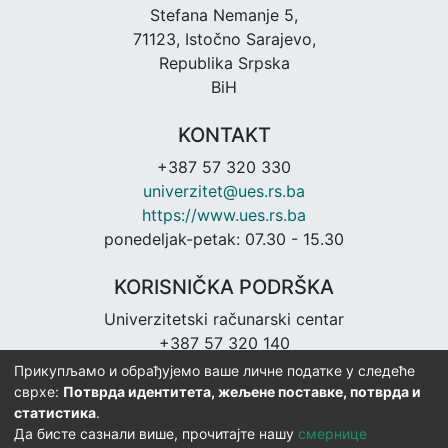
Stefana Nemanje 5,
71123, Istočno Sarajevo,
Republika Srpska
BiH
KONTAKT
+387 57 320 330
univerzitet@ues.rs.ba
https://www.ues.rs.ba
ponedeljak-petak: 07.30 - 15.30
KORISNIČKA PODRŠKA
Univerzitetski računarski centar
+387 57 320 140
urc@ues.rs.ba
Прикупљамо и обрађујемо ваше личне податке у следеће
https://urc.ues.rs.ba
сврхе:
Потврда идентитета, жељене поставке, потврда и
статистика
.
Да бисте сазнали више, прочитајте нашу
смернице