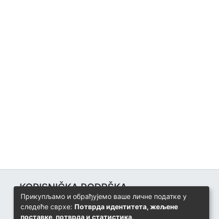
KORISNIČKA PODRŠKA
Прикупљамо и обрађујемо ваше личне податке у
Univerzitetski računarski centar
следеће сврхе:
Потврда идентитета, жељене
+387 57 320 140
поставке, потврда и статистика
.