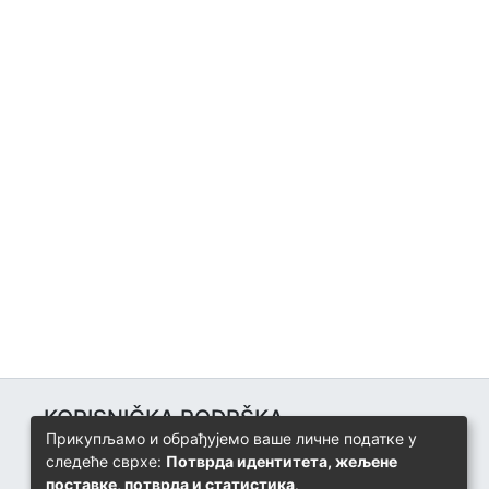
KORISNIČKA PODRŠKA
Прикупљамо и обрађујемо ваше личне податке у
Univerzitetski računarski centar
следеће сврхе:
Потврда идентитета, жељене
+387 57 320 140
поставке, потврда и статистика
.