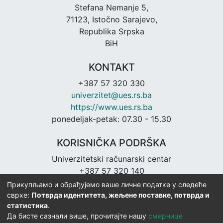
Stefana Nemanje 5,
71123, Istočno Sarajevo,
Republika Srpska
BiH
KONTAKT
+387 57 320 330
univerzitet@ues.rs.ba
https://www.ues.rs.ba
ponedeljak-petak: 07.30 - 15.30
KORISNIČKA PODRŠKA
Univerzitetski računarski centar
+387 57 320 140
urc@ues.rs.ba
Прикупљамо и обрађујемо ваше личне податке у следеће
https://urc.ues.rs.ba
сврхе:
Потврда идентитета, жељене поставке, потврда и
статистика
.
Да бисте сазнали више, прочитајте нашу
смернице