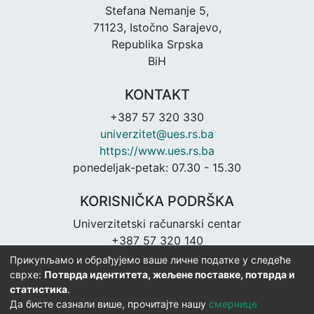
Stefana Nemanje 5,
71123, Istočno Sarajevo,
Republika Srpska
BiH
KONTAKT
+387 57 320 330
univerzitet@ues.rs.ba
https://www.ues.rs.ba
ponedeljak-petak: 07.30 - 15.30
KORISNIČKA PODRŠKA
Univerzitetski računarski centar
+387 57 320 140
urc@ues.rs.ba
Прикупљамо и обрађујемо ваше личне податке у следеће
https://urc.ues.rs.ba
сврхе:
Потврда идентитета, жељене поставке, потврда и
статистика
.
Да бисте сазнали више, прочитајте нашу
смернице