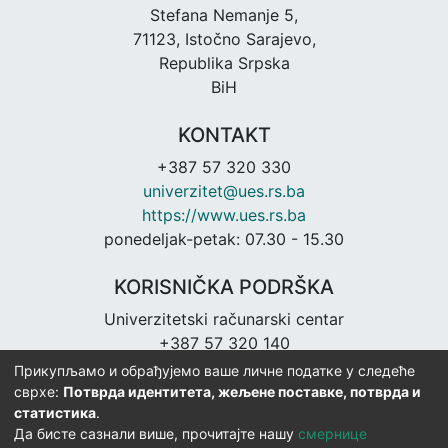
Stefana Nemanje 5,
71123, Istočno Sarajevo,
Republika Srpska
BiH
KONTAKT
+387 57 320 330
univerzitet@ues.rs.ba
https://www.ues.rs.ba
ponedeljak-petak: 07.30 - 15.30
KORISNIČKA PODRŠKA
Univerzitetski računarski centar
+387 57 320 140
urc@ues.rs.ba
Прикупљамо и обрађујемо ваше личне податке у следеће
https://urc.ues.rs.ba
сврхе:
Потврда идентитета, жељене поставке, потврда и
статистика
.
Да бисте сазнали више, прочитајте нашу
смернице