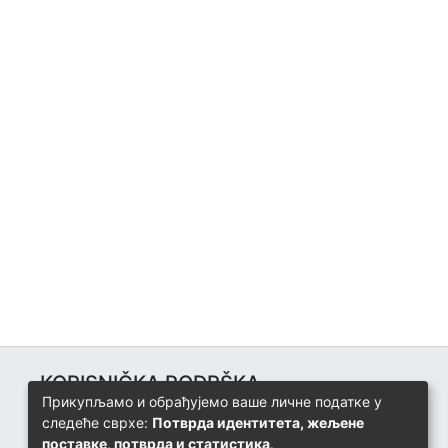
KORISNIČKA PODRŠKA
Прикупљамо и обрађујемо ваше личне податке у
Univerzitetski računarski centar
следеће сврхе:
Потврда идентитета, жељене
+387 57 320 140
поставке, потврда и статистика
.