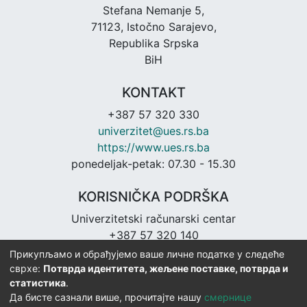
Stefana Nemanje 5,
71123, Istočno Sarajevo,
Republika Srpska
BiH
KONTAKT
+387 57 320 330
univerzitet@ues.rs.ba
https://www.ues.rs.ba
ponedeljak-petak: 07.30 - 15.30
KORISNIČKA PODRŠKA
Univerzitetski računarski centar
+387 57 320 140
urc@ues.rs.ba
Прикупљамо и обрађујемо ваше личне податке у следеће
https://urc.ues.rs.ba
сврхе:
Потврда идентитета, жељене поставке, потврда и
статистика
.
Да бисте сазнали више, прочитајте нашу
смернице