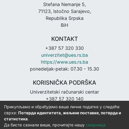
Stefana Nemanje 5,
71123, Istočno Sarajevo,
Republika Srpska
BiH
KONTAKT
+387 57 320 330
univerzitet@ues.rs.ba
https://www.ues.rs.ba
ponedeljak-petak: 07.30 - 15.30
KORISNIČKA PODRŠKA
Univerzitetski računarski centar
+387 57 320 140
urc@ues.rs.ba
Прикупљамо и обрађујемо ваше личне податке у следеће
https://urc.ues.rs.ba
сврхе:
Потврда идентитета, жељене поставке, потврда и
статистика
.
Да бисте сазнали више, прочитајте нашу
смернице