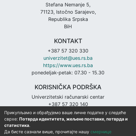
Stefana Nemanje 5,
71123, Istočno Sarajevo,
Republika Srpska
BiH
KONTAKT
+387 57 320 330
univerzitet@ues.rs.ba
https://www.ues.rs.ba
ponedeljak-petak: 07.30 - 15.30
KORISNIČKA PODRŠKA
Univerzitetski računarski centar
+387 57 320 140
urc@ues.rs.ba
Прикупљамо и обрађујемо ваше личне податке у следеће
https://urc.ues.rs.ba
сврхе:
Потврда идентитета, жељене поставке, потврда и
статистика
.
Да бисте сазнали више, прочитајте нашу
смернице