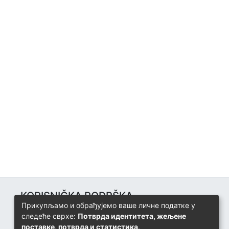
KORISNIČKA PODRŠKA
Прикупљамо и обрађујемо ваше личне податке у
Univerzitetski računarski centar
следеће сврхе:
Потврда идентитета, жељене
+387 57 320 140
поставке, потврда и статистика
.