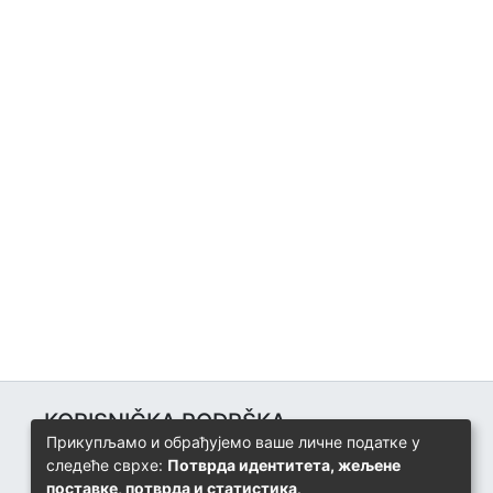
KORISNIČKA PODRŠKA
Прикупљамо и обрађујемо ваше личне податке у
Univerzitetski računarski centar
следеће сврхе:
Потврда идентитета, жељене
+387 57 320 140
поставке, потврда и статистика
.