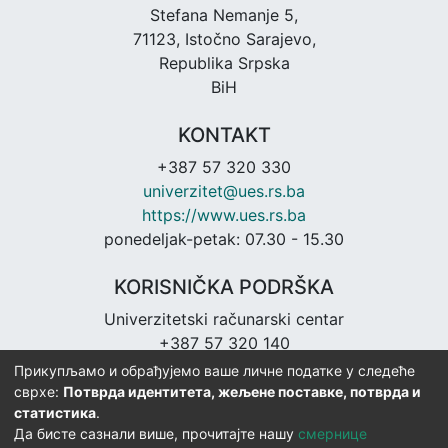
Stefana Nemanje 5,
71123, Istočno Sarajevo,
Republika Srpska
BiH
KONTAKT
+387 57 320 330
univerzitet@ues.rs.ba
https://www.ues.rs.ba
ponedeljak-petak: 07.30 - 15.30
KORISNIČKA PODRŠKA
Univerzitetski računarski centar
+387 57 320 140
urc@ues.rs.ba
Прикупљамо и обрађујемо ваше личне податке у следеће
https://urc.ues.rs.ba
сврхе:
Потврда идентитета, жељене поставке, потврда и
статистика
.
Да бисте сазнали више, прочитајте нашу
смернице