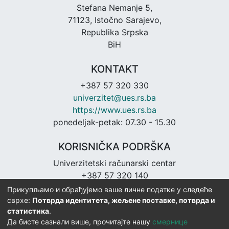
Stefana Nemanje 5,
71123, Istočno Sarajevo,
Republika Srpska
BiH
KONTAKT
+387 57 320 330
univerzitet@ues.rs.ba
https://www.ues.rs.ba
ponedeljak-petak: 07.30 - 15.30
KORISNIČKA PODRŠKA
Univerzitetski računarski centar
+387 57 320 140
urc@ues.rs.ba
Прикупљамо и обрађујемо ваше личне податке у следеће
https://urc.ues.rs.ba
сврхе:
Потврда идентитета, жељене поставке, потврда и
статистика
.
Да бисте сазнали више, прочитајте нашу
смернице