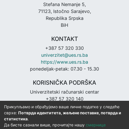
Stefana Nemanje 5,
71123, Istočno Sarajevo,
Republika Srpska
BiH
KONTAKT
+387 57 320 330
univerzitet@ues.rs.ba
https://www.ues.rs.ba
ponedeljak-petak: 07.30 - 15.30
KORISNIČKA PODRŠKA
Univerzitetski računarski centar
+387 57 320 140
urc@ues.rs.ba
Прикупљамо и обрађујемо ваше личне податке у следеће
https://urc.ues.rs.ba
сврхе:
Потврда идентитета, жељене поставке, потврда и
статистика
.
Да бисте сазнали више, прочитајте нашу
смернице