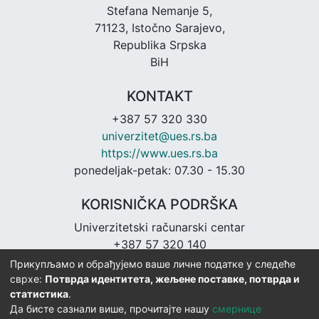
Stefana Nemanje 5,
71123, Istočno Sarajevo,
Republika Srpska
BiH
KONTAKT
+387 57 320 330
univerzitet@ues.rs.ba
https://www.ues.rs.ba
ponedeljak-petak: 07.30 - 15.30
KORISNIČKA PODRŠKA
Univerzitetski računarski centar
+387 57 320 140
urc@ues.rs.ba
Прикупљамо и обрађујемо ваше личне податке у следеће
https://urc.ues.rs.ba
сврхе:
Потврда идентитета, жељене поставке, потврда и
статистика
.
Да бисте сазнали више, прочитајте нашу
смернице