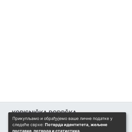
KORISNIČKA PODRŠKA
Прикупљамо и обрађујемо ваше личне податке у
Univerzitetski računarski centar
следеће сврхе:
Потврда идентитета, жељене
+387 57 320 140
поставке, потврда и статистика
.