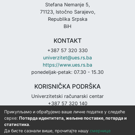
Stefana Nemanje 5,
71123, Istočno Sarajevo,
Republika Srpska
BiH
KONTAKT
+387 57 320 330
univerzitet@ues.rs.ba
https://www.ues.rs.ba
ponedeljak-petak: 07.30 - 15.30
KORISNIČKA PODRŠKA
Univerzitetski računarski centar
+387 57 320 140
urc@ues.rs.ba
Прикупљамо и обрађујемо ваше личне податке у следеће
https://urc.ues.rs.ba
сврхе:
Потврда идентитета, жељене поставке, потврда и
статистика
.
Да бисте сазнали више, прочитајте нашу
смернице