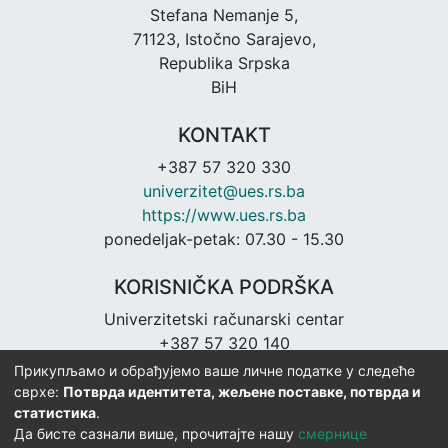
Stefana Nemanje 5,
71123, Istočno Sarajevo,
Republika Srpska
BiH
KONTAKT
+387 57 320 330
univerzitet@ues.rs.ba
https://www.ues.rs.ba
ponedeljak-petak: 07.30 - 15.30
KORISNIČKA PODRŠKA
Univerzitetski računarski centar
+387 57 320 140
urc@ues.rs.ba
Прикупљамо и обрађујемо ваше личне податке у следеће
https://urc.ues.rs.ba
сврхе:
Потврда идентитета, жељене поставке, потврда и
статистика
.
Да бисте сазнали више, прочитајте нашу
смернице