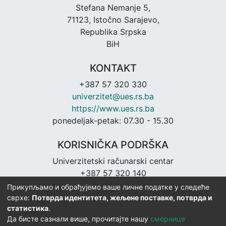
Stefana Nemanje 5,
71123, Istočno Sarajevo,
Republika Srpska
BiH
KONTAKT
+387 57 320 330
univerzitet@ues.rs.ba
https://www.ues.rs.ba
ponedeljak-petak: 07.30 - 15.30
KORISNIČKA PODRŠKA
Univerzitetski računarski centar
+387 57 320 140
urc@ues.rs.ba
Прикупљамо и обрађујемо ваше личне податке у следеће
https://urc.ues.rs.ba
сврхе:
Потврда идентитета, жељене поставке, потврда и
статистика
.
Да бисте сазнали више, прочитајте нашу
смернице