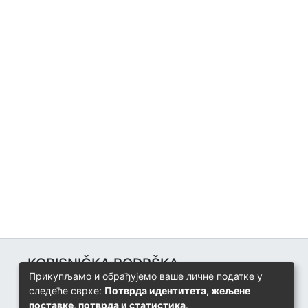
KORISNIČKA PODRŠKA
Прикупљамо и обрађујемо ваше личне податке у
Univerzitetski računarski centar
следеће сврхе:
Потврда идентитета, жељене
+387 57 320 140
поставке, потврда и статистика
.