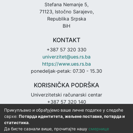
Stefana Nemanje 5,
71123, Istočno Sarajevo,
Republika Srpska
BiH
KONTAKT
+387 57 320 330
univerzitet@ues.rs.ba
https://www.ues.rs.ba
ponedeljak-petak: 07.30 - 15.30
KORISNIČKA PODRŠKA
Univerzitetski računarski centar
+387 57 320 140
urc@ues.rs.ba
Прикупљамо и обрађујемо ваше личне податке у следеће
https://urc.ues.rs.ba
сврхе:
Потврда идентитета, жељене поставке, потврда и
статистика
.
Да бисте сазнали више, прочитајте нашу
смернице