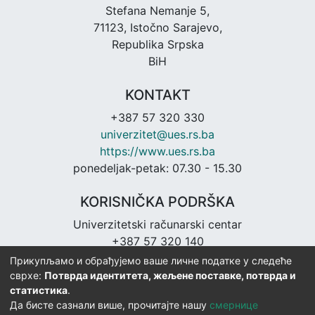
Stefana Nemanje 5,
71123, Istočno Sarajevo,
Republika Srpska
BiH
KONTAKT
+387 57 320 330
univerzitet@ues.rs.ba
https://www.ues.rs.ba
ponedeljak-petak: 07.30 - 15.30
KORISNIČKA PODRŠKA
Univerzitetski računarski centar
+387 57 320 140
urc@ues.rs.ba
Прикупљамо и обрађујемо ваше личне податке у следеће
https://urc.ues.rs.ba
сврхе:
Потврда идентитета, жељене поставке, потврда и
статистика
.
Да бисте сазнали више, прочитајте нашу
смернице